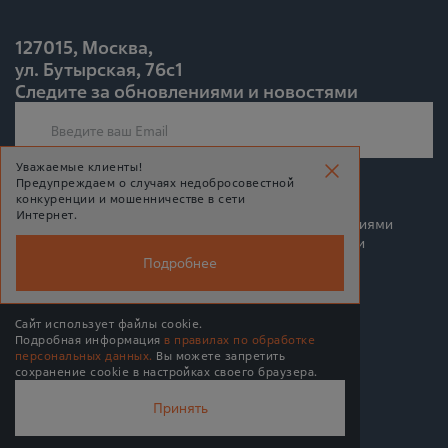
127015, Москва,
ул. Бутырская, 76с1
Следите за обновлениями и новостями
Уважаемые клиенты!
Предупреждаем о случаях недобросовестной
Подписаться
конкуренции и мошенничестве в сети
Интернет.
Подписываясь на рассылку, Вы соглашаетесь c условиями
политики конфиденциальности и политики обработки
персональных данных
Подробнее
Сайт использует файлы cookie.
Подробная информация
в правилах по обработке
персональных данных.
Вы можете запретить
© 2026 BPMSoft
сохранение cookie в настройках своего браузера.
MAX
Принять
Политика обработки персональных данных
Подписаться
Информированное согласие пользователя сайта