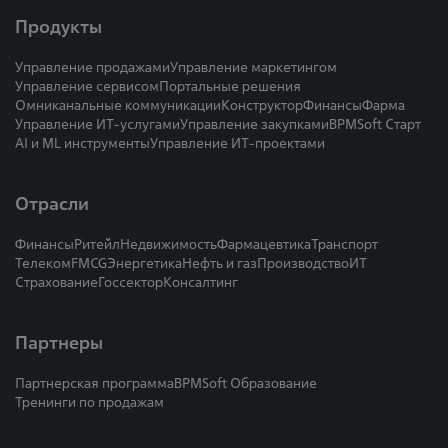
Продукты
Управление продажами
Управление маркетингом
Управление сервисом
Портальные решения
Омниканальные коммуникации
Конструктор
Финансы
Фарма
Управление ИТ-услугами
Управление закупками
BPMSoft Старт
AI и ML инструменты
Управление ИТ-проектами
Отрасли
Финансы
Ритейл
Недвижимость
Фармацевтика
Транспорт
Телеком
FMCG
Энергетика
Нефть и газ
Производство
ИТ
Страхование
Госсектор
Консалтинг
Партнеры
Партнерская программа
BPMSoft Образование
Тренинги по продажам