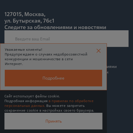
127015, Москва,
ул. Бутырская, 76с1
Следите за обновлениями и новостями
Уважаемые клиенты!
Предупреждаем о случаях недобросовестной
Подписаться
конкуренции и мошенничестве в сети
Интернет.
Подписываясь на рассылку, Вы соглашаетесь c условиями
политики конфиденциальности и политики обработки
персональных данных
Подробнее
Сайт использует файлы cookie.
Подробная информация
в правилах по обработке
персональных данных.
Вы можете запретить
© 2026 BPMSoft
сохранение cookie в настройках своего браузера.
MAX
Принять
Политика обработки персональных данных
Подписаться
Информированное согласие пользователя сайта