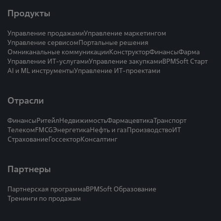
Продукты
Управление продажами
Управление маркетингом
Управление сервисом
Портальные решения
Омниканальные коммуникации
Конструктор
Финансы
Фарма
Управление ИТ-услугами
Управление закупками
BPMSoft Старт
AI и ML инструменты
Управление ИТ-проектами
Отрасли
Финансы
Ритейл
Недвижимость
Фармацевтика
Транспорт
Телеком
FMCG
Энергетика
Нефть и газ
Производство
ИТ
Страхование
Госсектор
Консалтинг
Партнеры
Партнерская программа
BPMSoft Образование
Тренинги по продажам