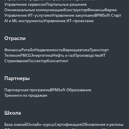
Управление сервисом
Портальные решения
Омниканальные коммуникации
Конструктор
Финансы
Фарма
Управление ИТ-услугами
Управление закупками
BPMSoft Старт
AI и ML инструменты
Управление ИТ-проектами
Отрасли
Финансы
Ритейл
Недвижимость
Фармацевтика
Транспорт
Телеком
FMCG
Энергетика
Нефть и газ
Производство
ИТ
Страхование
Госсектор
Консалтинг
Партнеры
Партнерская программа
BPMSoft Образование
Тренинги по продажам
Школа
База знаний
Онлайн-курсы
Сертификация
Обновления и релизы