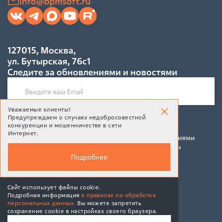
info@bpmsoft.ru
127015, Москва,
ул. Бутырская, 76с1
Следите за обновлениями и новостями
Уважаемые клиенты!
Предупреждаем о случаях недобросовестной
Подписаться
конкуренции и мошенничестве в сети
Интернет.
Подписываясь на рассылку, Вы соглашаетесь c условиями
политики конфиденциальности и политики обработки
персональных данных
Подробнее
Сайт использует файлы cookie.
Подробная информация
в правилах по обработке
персональных данных.
Вы можете запретить
© 2026 BPMSoft
сохранение cookie в настройках своего браузера.