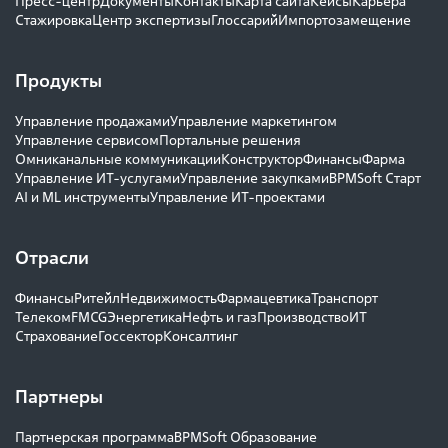
Пресс-центр
Документы
Контакты
Карта сайта
Кейсы
Карьера
Стажировка
Центр экспертизы
Глоссарий
Импортозамещение
Продукты
Управление продажами
Управление маркетингом
Управление сервисом
Портальные решения
Омниканальные коммуникации
Конструктор
Финансы
Фарма
Управление ИТ-услугами
Управление закупками
BPMSoft Старт
AI и ML инструменты
Управление ИТ-проектами
Отрасли
Финансы
Ритейл
Недвижимость
Фармацевтика
Транспорт
Телеком
FMCG
Энергетика
Нефть и газ
Производство
ИТ
Страхование
Госсектор
Консалтинг
Партнеры
Партнерская программа
BPMSoft Образование