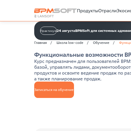
Продукты
Отрасли
Экоси
24 августа
BPMSoft для системных админ
Практикум
Главная
Школа low-code
Обучение
Функци
Функциональные возможности BP
Курс предназначен для пользователей BPMSo
базой, управлять лидами, документооборот
продуктов и освоите ведение продаж по раз
а также планирование продаж.
Записаться на обучение