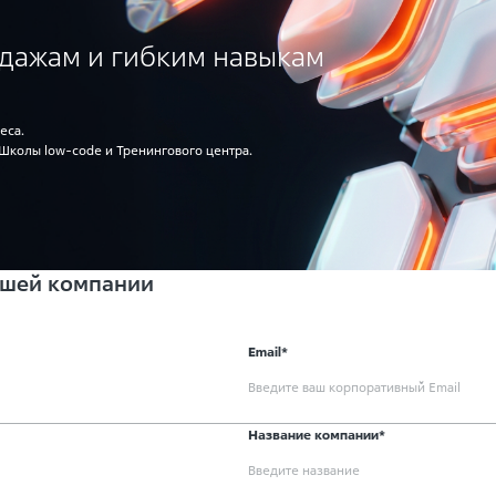
одажам и гибким навыкам
еса.
Школы low-code и Тренингового центра.
вашей компании
Email*
Название компании*