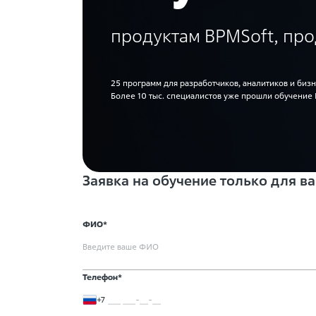
продуктам BPMSoft, пр
25 программ для разработчиков, аналитиков и бизн
Более 10 тыс. специалистов уже прошли обучение 
Заявка на обучение только для 
ФИО*
Телефон*
+7