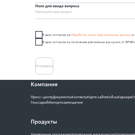
Поле для ввода вопроса
Я даю согласие на
обработку моих персональных данных
и 
Я даю согласие на получение рекламных рассылок от BPMS
Отправить
Компания
Пресс-центр
Документы
Контакты
Карта сайта
Кейсы
Карьера
С
Глоссарий
Импортозамещение
Продукты
Управление продажами
Управление маркетингом
Управление