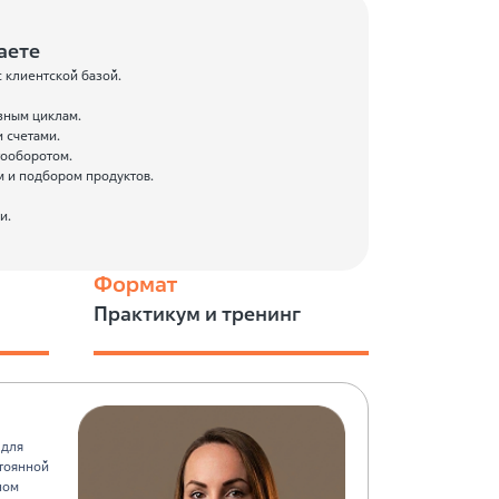
аете
 клиентской базой.
зным циклам.
и счетами.
тооборотом.
м и подбором продуктов.
и.
Формат
Практикум и тренинг
 для
стоянной
ном