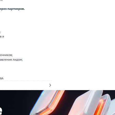
ерез партнеров.
;
в и
очников;
авления лидом;
да.
е