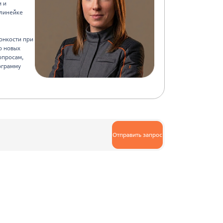
и и
 линейке
онкости при
о новых
опросам,
ограмму
Отправить запрос