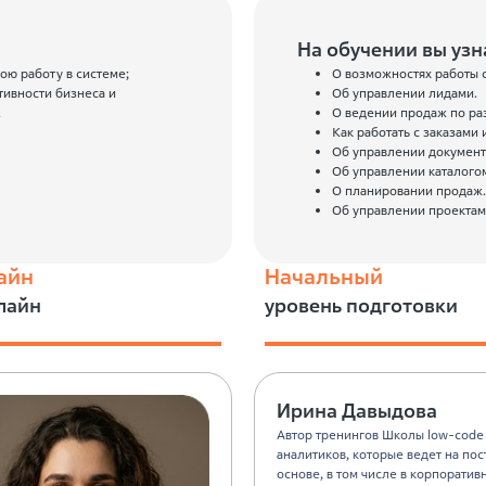
На обучении вы узн
ою работу в системе;
О возможностях работы с
ивности бизнеса и
Об управлении лидами.
.
О ведении продаж по ра
Как работать с заказами 
Об управлении докумен
Об управлении каталого
О планировании продаж.
Об управлении проектам
айн
Начальный
лайн
уровень подготовки
Ирина Давыдова
Автор тренингов Школы low-code
аналитиков, которые ведет на по
основе, в том числе в корпоратив