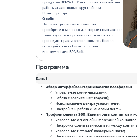
продуктов BPMSoft. Имеет значительный опыт
работы аналитиком в крупнейшем
IT‑интеграторе.
О себе
На своих тренингах я применяю
приобретенные навыки, которые помогают не
только давать теоретические знания, но и
приводить практические примеры бизнес-
ситуаций и способы их решения
инструментами BPMSoft.
Программа
День 1
Обзор интерфейса и терминология платформы:
Управление коммуникациями;
Работа с расписанием (задачи);
Использование центра уведомлений;
Настройка и работа с каналами ленты.
Профиль клиента 360. Единая база контактов и к
Управление основной информацией контактов 
Настройка схемы взаимосвязей между контакта
Управление историей карьеры контакта;
Настройка структуры организации у контрагент