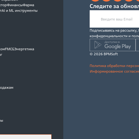
ктор
Финансы
Фарма
Следите за обнов
т
AI и ML инструменты
Подписываясь на рассылку,
конфиденциальности и пол
ком
FMCG
Энергетика
© 2026 BPMSoft
нг
Политика обработки персо
Информированное согласие
родажам
зы