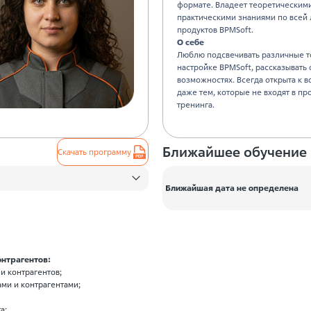
формате. Владеет теоретическим
практическими знаниями по всей
продуктов BPMSoft.
О себе
Люблю подсвечивать различные т
настройке BPMSoft, рассказывать 
возможностях. Всегда открыта к в
даже тем, которые не входят в пр
тренинга.
Ближайшее обучение
Скачать программу
Ближайшая дата не определена
онтрагентов:
и контрагентов;
ми и контрагентами;
а;