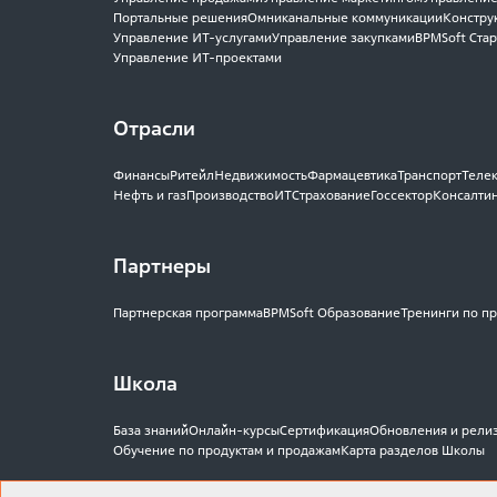
Портальные решения
Омниканальные коммуникации
Констру
Управление ИТ-услугами
Управление закупками
BPMSoft Стар
Управление ИТ-проектами
Отрасли
Финансы
Ритейл
Недвижимость
Фармацевтика
Транспорт
Теле
Нефть и газ
Производство
ИТ
Страхование
Госсектор
Консалти
Партнеры
Партнерская программа
BPMSoft Образование
Тренинги по п
Школа
База знаний
Онлайн-курсы
Сертификация
Обновления и рели
Обучение по продуктам и продажам
Карта разделов Школы