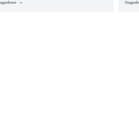
одробнее
Подроб