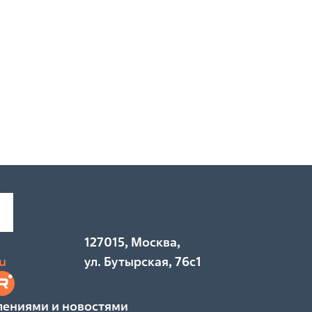
7
127015, Москва,
u
ул. Бутырская, 76с1
лениями и новостями