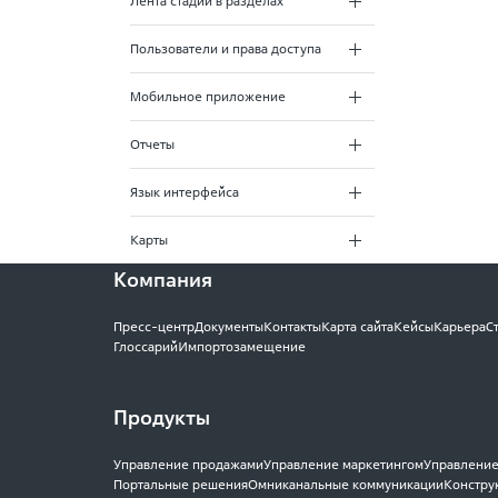
Лента стадий в разделах
Пользователи и права доступа
Мобильное приложение
Отчеты
Язык интерфейса
Карты
Компания
Пресс-центр
Документы
Контакты
Карта сайта
Кейсы
Карьера
С
Глоссарий
Импортозамещение
Продукты
Управление продажами
Управление маркетингом
Управление
Портальные решения
Омниканальные коммуникации
Констру