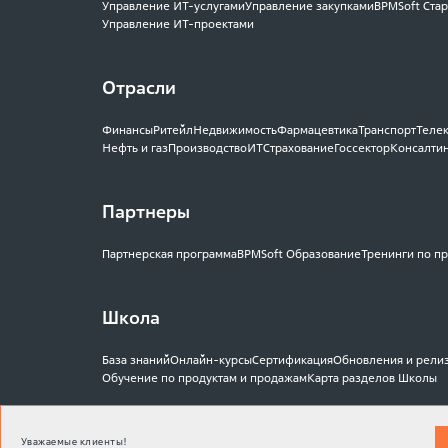
Управление ИТ-услугами
Управление закупками
BPMSoft Стар
Управление ИТ-проектами
Отрасли
Финансы
Ритейл
Недвижимость
Фармацевтика
Транспорт
Теле
Нефть и газ
Производство
ИТ
Страхование
Госсектор
Консалти
Партнеры
Партнерская программа
BPMSoft Образование
Тренинги по п
Школа
База знаний
Онлайн-курсы
Сертификация
Обновления и рели
Обучение по продуктам и продажам
Карта разделов Школы
Магазин приложений
Уважаемые клиенты!