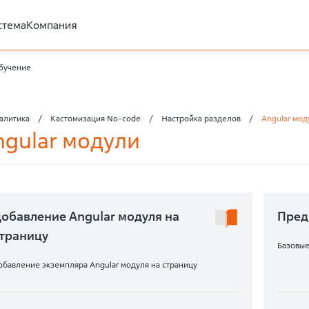
стема
Компания
бучение
алитика
Кастомизация No-code
Настройка разделов
Angular мод
ngular модули
обавление Angular модуля на
Пред
траницу
Базовые
обавление экземпляра Angular модуля на страницу