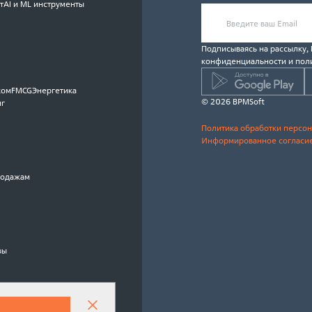
т
AI и ML инструменты
Подписываясь на рассылку,
конфиденциальности и пол
ком
FMCG
Энергетика
© 2026 BPMSoft
нг
Политика обработки персо
Информированное согласие
родажам
зы