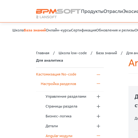
Продукты
Отрасли
Экоси
Школа
База знаний
Онлайн-курсы
Сертификация
Обновления и релизы
О
Главная
Школа low-code
База знаний
Для ан
A
Для аналитика
Кастомизация No-code
Настройка разделов
Д
Управление разделами
с
Страницы раздела
Бизнес-логика
Д
Детали
Angular модули