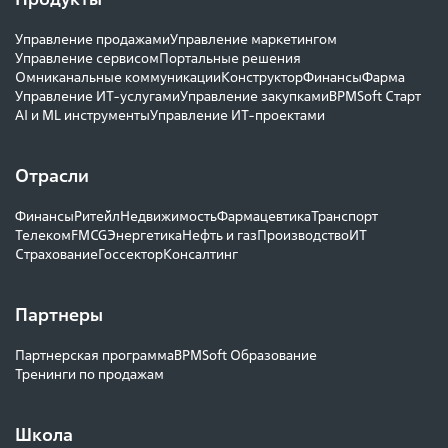
Управление продажами
Управление маркетингом
Управление сервисом
Портальные решения
Омниканальные коммуникации
Конструктор
Финансы
Фарма
Управление ИТ-услугами
Управление закупками
BPMSoft Старт
AI и ML инструменты
Управление ИТ-проектами
Отрасли
Финансы
Ритейл
Недвижимость
Фармацевтика
Транспорт
Телеком
FMCG
Энергетика
Нефть и газ
Производство
ИТ
Страхование
Госсектор
Консалтинг
Партнеры
Партнерская программа
BPMSoft Образование
Тренинги по продажам
Школа