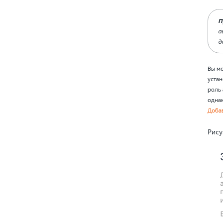
П
а
д
Вы м
устан
роль 
одна
Доба
Рису