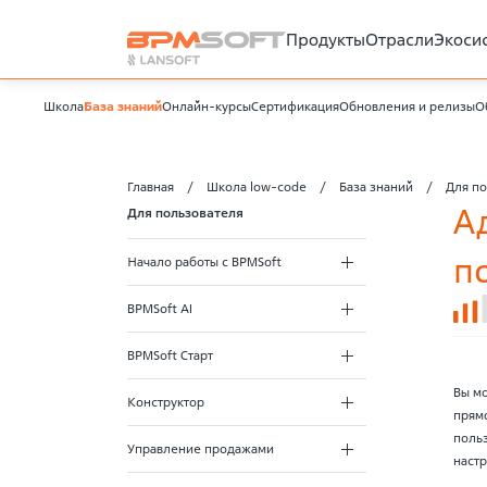
Продукты
Отрасли
Экоси
Школа
База знаний
Онлайн-курсы
Сертификация
Обновления и релизы
О
Главная
Школа low-code
База знаний
Для по
А
Для пользователя
п
Начало работы с BPMSoft
BPMSoft AI
BPMSoft Старт
Вы мо
Конструктор
прямо
польз
Управление продажами
настр