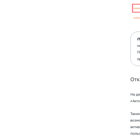
П
н
П
о
Отк
На д
«Акт
Таким
возмо
актив
польз