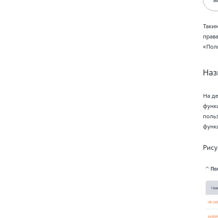
Таким
прав
«Пол
Наз
На де
функ
польз
функ
Рису