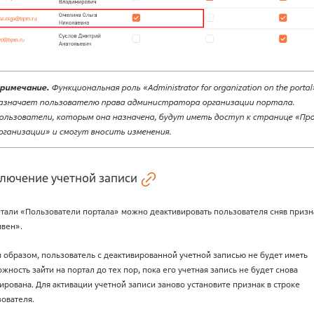
римечание.
Функциональная роль «Administrator for organization on the portal
азначает пользователю права администратора организации портала.
ользователи, которым она назначена, будут иметь доступ к странице «Пр
рганизации» и смогут вносить изменения.
лючение учетной записи
етали «Пользователи портала» можно деактивировать пользователя сняв призн
ивен».
 образом, пользователь с деактивированной учетной записью не будет иметь
жность зайти на портал до тех пор, пока его учетная запись не будет снова
ирована. Для активации учетной записи заново установите признак в строке
ователя.