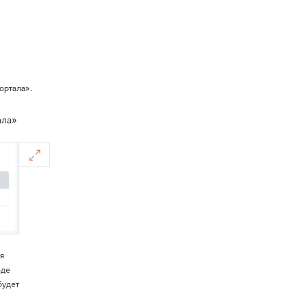
ортала».
ала»
я
оде
будет