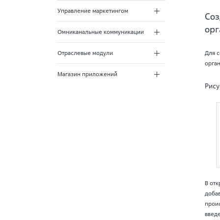
Управление маркетингом
Соз
орг
Омниканальные коммуникации
Для 
Отраслевые модули
орга
Магазин приложений
Рису
В отк
добав
проис
введ