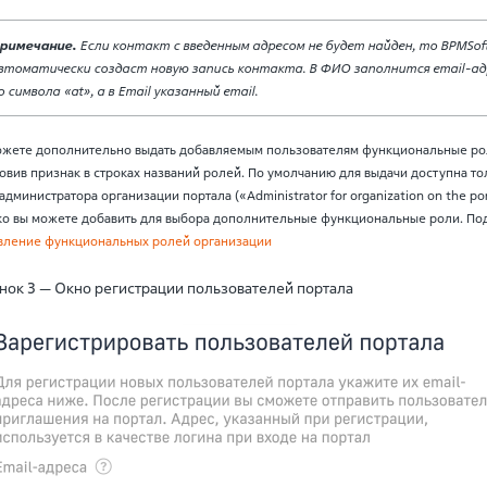
римечание.
Если контакт с введенным адресом не будет найден, то BPMSof
втоматически создаст новую запись контакта. В ФИО заполнится email-ад
о символа «at», а в Email указанный email.
ожете дополнительно выдать добавляемым пользователям функциональные ро
овив признак в строках названий ролей. По умолчанию для выдачи доступна то
администратора организации портала («Administrator for organization on the por
ко вы можете добавить для выбора дополнительные функциональные роли. По
вление функциональных ролей организации
нок 3 — Окно регистрации пользователей портала