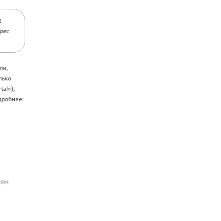
t
рес
ли,
лько
tal»),
дробнее: