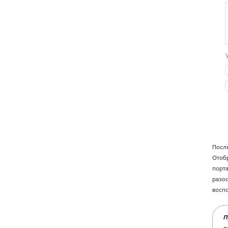
После
Отоб
порта
разос
воспо
П
в