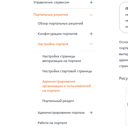
Управление сервисом
П
Портальные решения
н
н
Обзор портальных решений
o
Конфигурации порталов
Осно
Настройка портала
порта
выпа
Настройка страницы
адми
авторизации на портале
стран
Настройка стартовой страницы
Рису
Администрирование
организации и пользователей
на портале
Портальный раздел
Администрирование портала
Работа на портале