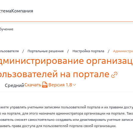
стема
Компания
бучение
льзователя
Портальные решения
Настройка портала
Администри
дминистрирование организац
ользователей на
портале
Скачать
Версия 1.8
Средний
жете управлять учетными записями пользователей портала и их правами дост
 на портале, для этого назначьте администратора организации на портале. Так
ователь сможет самостоятельно создавать или деактивировать учетные записи
аивать права доступа для пользователей портала своей организации.