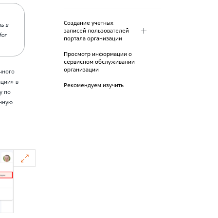
Создание учетных
ь в
записей пользователей
for
портала организации
Просмотр информации о
сервисном обслуживании
организации
чного
ации» в
Рекомендуем изучить
у по
анную