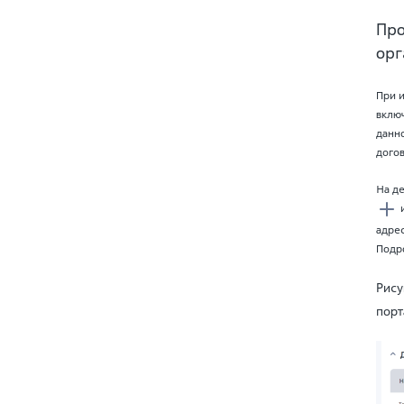
Про
орг
При 
вклю
данн
дого
На д
и
адрес
Подр
Рису
порт