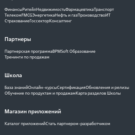
Финансы
Ритейл
Недвижимость
Фармацевтика
Транспорт
Телеком
FMCG
Энергетика
Нефть и газ
Производство
ИТ
Страхование
Госсектор
Консалтинг
Партнеры
Партнерская программа
BPMSoft Образование
Тренинги по продажам
Школа
База знаний
Онлайн-курсы
Сертификация
Обновления и релизы
Обучение по продуктам и продажам
Карта разделов Школы
Магазин приложений
Каталог приложений
Стать партнером-разработчиком