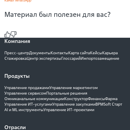
Канал WhatsApp
Материал был полезен для вас?
Компания
Пресс-центр
Документы
Контакты
Карта сайта
Кейсы
Карьера
Стажировка
Центр экспертизы
Глоссарий
Импортозамещение
Продукты
Управление продажами
Управление маркетингом
Управление сервисом
Портальные решения
Омниканальные коммуникации
Конструктор
Финансы
Фарма
Управление ИТ-услугами
Управление закупками
BPMSoft Старт
AI и ML инструменты
Управление ИТ-проектами
Отрасли