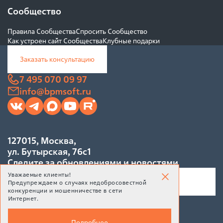
Сообщество
Правила Сообщества
Спросить Сообщество
Как устроен сайт Сообщества
Клубные подарки
Заказать консультацию
7 495 070 09 97
info@bpmsoft.ru
127015, Москва,
ул. Бутырская, 76с1
Следите за обновлениями и новостями
Уважаемые клиенты!
Предупреждаем о случаях недобросовестной
конкуренции и мошенничестве в сети
Интернет.
Подписаться
Подробнее