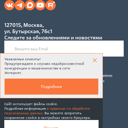
127015, Москва,
ул. Бутырская, 76с1
Следите за обновлениями и новостями
Уважаемые клиенты!
Предупреждаем о случаях недобросовестной
Подписаться
конкуренции и мошенничестве в сети
Интернет.
Подписываясь на рассылку, Вы соглашаетесь c условиями
политики конфиденциальности и политики обработки
персональных данных
Подробнее
Сайт использует файлы cookie.
Подробная информация
в правилах по обработке
персональных данных.
Вы можете запретить
© 2026 BPMSoft
сохранение cookie в настройках своего браузера.
MAX
Принять