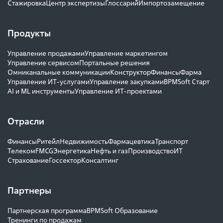
Стажировка
Центр экспертизы
Глоссарий
Импортозамещение
Продукты
Управление продажами
Управление маркетингом
Управление сервисом
Портальные решения
Омниканальные коммуникации
Конструктор
Финансы
Фарма
Управление ИТ-услугами
Управление закупками
BPMSoft Старт
AI и ML инструменты
Управление ИТ-проектами
Отрасли
Финансы
Ритейл
Недвижимость
Фармацевтика
Транспорт
Телеком
FMCG
Энергетика
Нефть и газ
Производство
ИТ
Страхование
Госсектор
Консалтинг
Партнеры
Партнерская программа
BPMSoft Образование
Тренинги по продажам