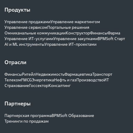
Продукты
Управление продажами
Управление маркетингом
Управление сервисом
Портальные решения
Омниканальные коммуникации
Конструктор
Финансы
Фарма
Управление ИТ-услугами
Управление закупками
BPMSoft Старт
AI и ML инструменты
Управление ИТ-проектами
Отрасли
Финансы
Ритейл
Недвижимость
Фармацевтика
Транспорт
Телеком
FMCG
Энергетика
Нефть и газ
Производство
ИТ
Страхование
Госсектор
Консалтинг
Партнеры
Партнерская программа
BPMSoft Образование
Тренинги по продажам