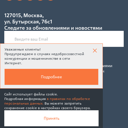
127015, Москва,
ул. Бутырская, 76с1
Следите за обновлениями и новостями
Уважаемые клиенты!
Предупреждаем о случаях недобросовестной
Подписаться
конкуренции и мошенничестве в сети
Интернет.
Подписываясь на рассылку, Вы соглашаетесь c условиями
политики конфиденциальности и политики обработки
персональных данных
Подробнее
Сайт использует файлы cookie.
Подробная информация
в правилах по обработке
персональных данных.
Вы можете запретить
© 2026 BPMSoft
сохранение cookie в настройках своего браузера.
MAX
Принять
Политика обработки персональных данных
Подписаться
Информированное согласие пользователя сайта