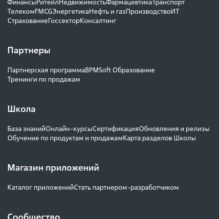
Финансы
Ритейл
Недвижимость
Фармацевтика
Транспорт
Телеком
FMCG
Энергетика
Нефть и газ
Производство
ИТ
Страхование
Госсектор
Консалтинг
Партнеры
Партнерская программа
BPMSoft Образование
Тренинги по продажам
Школа
База знаний
Онлайн-курсы
Сертификация
Обновления и релизы
Обучение по продуктам и продажам
Карта разделов Школы
Магазин приложений
Каталог приложений
Стать партнером-разработчиком
Сообщество