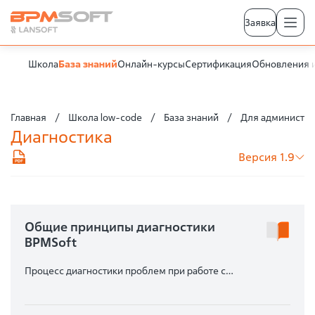
Заявка
Школа
База знаний
Онлайн-курсы
Сертификация
Обновления 
Главная
Школа low-code
База знаний
Для администра
Диагностика
Версия 1.9
Общие принципы диагностики
BPMSoft
Процесс диагностики проблем при работе с
BPMSoft