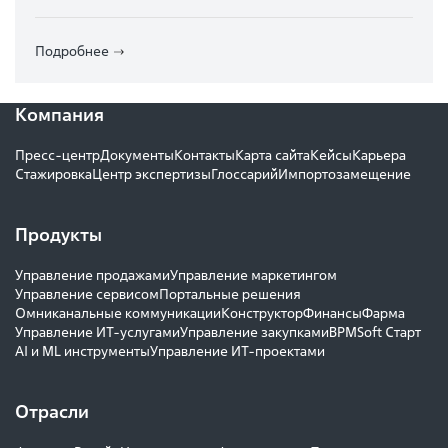
Подробнее
Компания
Пресс-центр
Документы
Контакты
Карта сайта
Кейсы
Карьера
Стажировка
Центр экспертизы
Глоссарий
Импортозамещение
Продукты
Управление продажами
Управление маркетингом
Управление сервисом
Портальные решения
Омниканальные коммуникации
Конструктор
Финансы
Фарма
Управление ИТ-услугами
Управление закупками
BPMSoft Старт
AI и ML инструменты
Управление ИТ-проектами
Отрасли