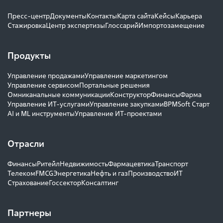
Пресс-центр
Документы
Контакты
Карта сайта
Кейсы
Карьера
Стажировка
Центр экспертизы
Глоссарий
Импортозамещение
Продукты
Управление продажами
Управление маркетингом
Управление сервисом
Портальные решения
Омниканальные коммуникации
Конструктор
Финансы
Фарма
Управление ИТ-услугами
Управление закупками
BPMSoft Старт
AI и ML инструменты
Управление ИТ-проектами
Отрасли
Финансы
Ритейл
Недвижимость
Фармацевтика
Транспорт
Телеком
FMCG
Энергетика
Нефть и газ
Производство
ИТ
Страхование
Госсектор
Консалтинг
Партнеры