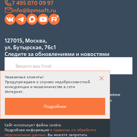
7 495 070 09 97
info@bpmsoft.ru
127015, Москва,
ул. Бутырская, 76с1
Следите за обновлениями и новостями
Уважаемые клиенты!
Предупреждаем о случаях недобросовестной
Подписаться
конкуренции и мошенничестве в сети
Интернет.
Подписываясь на рассылку, Вы соглашаетесь c условиями
политики конфиденциальности и политики обработки
персональных данных
Подробнее
Сайт использует файлы cookie.
Подробная информация
в правилах по обработке
персональных данных.
Вы можете запретить
© 2026 BPMSoft