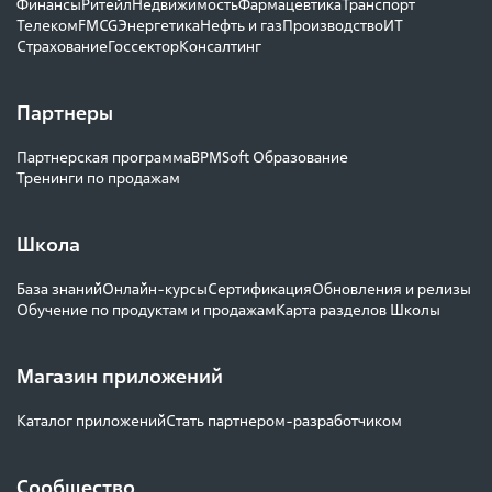
Финансы
Ритейл
Недвижимость
Фармацевтика
Транспорт
Телеком
FMCG
Энергетика
Нефть и газ
Производство
ИТ
Страхование
Госсектор
Консалтинг
Партнеры
Партнерская программа
BPMSoft Образование
Тренинги по продажам
Школа
База знаний
Онлайн-курсы
Сертификация
Обновления и релизы
Обучение по продуктам и продажам
Карта разделов Школы
Магазин приложений
Каталог приложений
Стать партнером-разработчиком
Сообщество