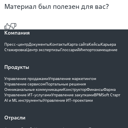
Материал был полезен для вас?
Компания
Пресс-центр
Документы
Контакты
Карта сайта
Кейсы
Карьера
Стажировка
Центр экспертизы
Глоссарий
Импортозамещение
Продукты
Управление продажами
Управление маркетингом
Управление сервисом
Портальные решения
Омниканальные коммуникации
Конструктор
Финансы
Фарма
Управление ИТ-услугами
Управление закупками
BPMSoft Старт
AI и ML инструменты
Управление ИТ-проектами
Отрасли