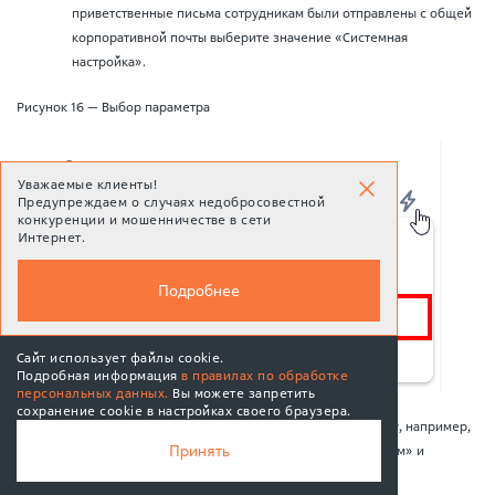
приветственные письма сотрудникам были отправлены с общей
корпоративной почты выберите значение «Системная
настройка».
Рисунок 16 — Выбор параметра
Уважаемые клиенты!
Предупреждаем о случаях недобросовестной
конкуренции и мошенничестве в сети
Интернет.
Подробнее
Сайт использует файлы cookie.
Подробная информация
в правилах по обработке
персональных данных.
Вы можете запретить
сохранение cookie в настройках своего браузера.
В открывшемся окне выберите системную настройку, например,
MAX
Принять
«Почтовый ящик для отправки приветственных писем» и
Подписаться
нажмите на кнопку «Сохранить».