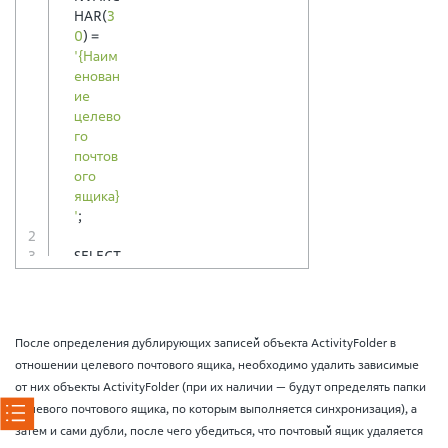
HAR
(
3
0
)
=
'{Наим
енован
ие 
целево
го 
почтов
ого 
ящика}
'
;
SELECT 
Id
,
Cre
atedOn
,
После определения дублирующих записей объекта ActivityFolder в
[
Na
отношении целевого почтового ящика, необходимо удалить зависимые
me
],
от них объекты ActivityFolder (при их наличии — будут определять папки
Par
целевого почтового ящика, по которым выполняется синхронизация), а
entId
,
затем и сами дубли, после чего убедиться, что почтовый ящик удаляется
	RO