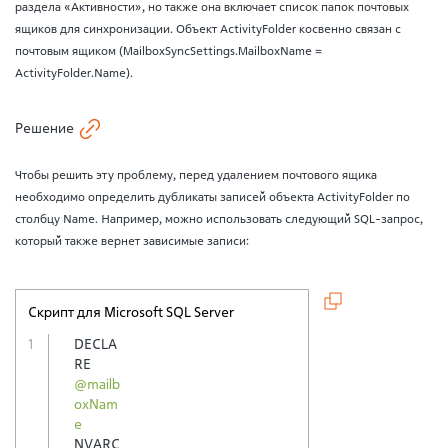
раздела «Активности», но также она включает список папок почтовых
ящиков для синхронизации. Объект ActivityFolder косвенно связан с
почтовым ящиком (MailboxSyncSettings.MailboxName =
ActivityFolder.Name).
Решение
Чтобы решить эту проблему, перед удалением почтового ящика
необходимо определить дубликаты записей объекта ActivityFolder по
столбцу Name. Например, можно использовать следующий SQL-запрос,
который также вернет зависимые записи:
Скрипт для Microsoft SQL Server
DECLA
RE 
@mailb
oxNam
e
NVARC