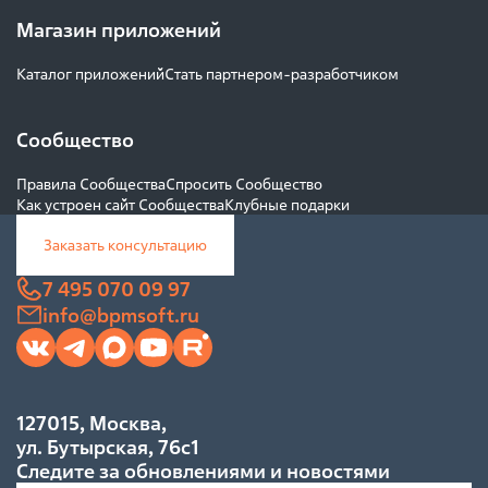
Temp
Магазин приложений
	WH
ERE 
Каталог приложений
Стать партнером-разработчиком
[
Name
]
=
@mailb
Сообщество
oxNam
e
 AND
Правила Сообщества
Спросить Сообщество
Как устроен сайт Сообщества
Клубные подарки
[
row_n
umber
]
Заказать консультацию
>
1
7 495 070 09 97
	UNI
info@bpmsoft.ru
ON ALL
	SEL
ECT 
afp
.
Id
,
127015, Москва,
afp
.
Cre
ул. Бутырская, 76с1
atedOn
Следите за обновлениями и новостями
,
 afp
.